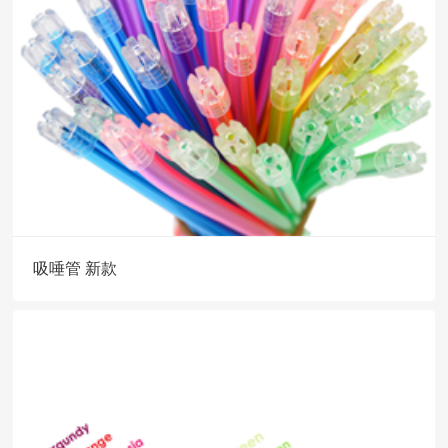
吸唾管 新款