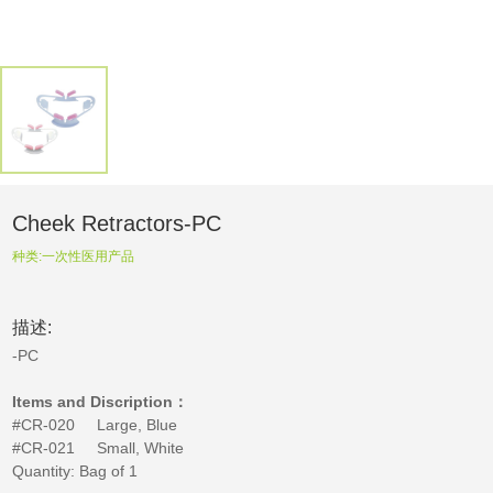
Cheek Retractors-PC
种类:
一次性医用产品
描述:
-PC
Items and Discription：
#CR-020 Large, Blue
#CR-021 Small, White
Quantity: Bag of 1