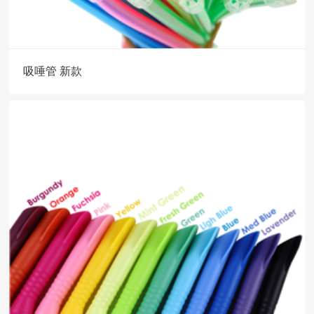
吸唾管 新款