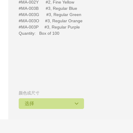
#MA-002Y #2, Fine Yellow
#MA-003B #3, Regular Blue
#MA-003G #3, Regular Green
#
MA-003O #3, Regular Orange
#MA-003P #3, Regular Purple
Quantity: Box of 100
颜色或尺寸
选择