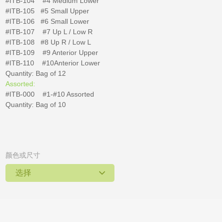
#ITB-104 #4 Medium Lower
#ITB-105
#5 Small Upper
#ITB-106
#6 Small Lower
#ITB-107 #7 Up L / Low R
#ITB-108
#8 Up R / Low L
#ITB-109 #9 Anterior Upper
#ITB-110 #10Anterior Lower
Quantity: Bag of 12
Assorted:
#ITB-000 #1-#10 Assorted
Quantity: Bag of 10
颜色或尺寸
选择