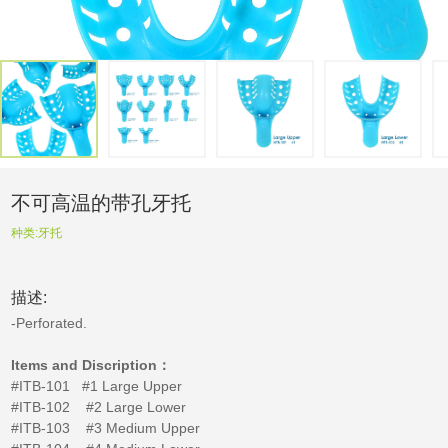
不可高温的带孔牙托
种类:
牙托
描述:
-Perforated.
Items and Discription：
#ITB-101
#1 Large Upper
#ITB-102 #2 Large Lower
#ITB-103 #3 Medium Upper